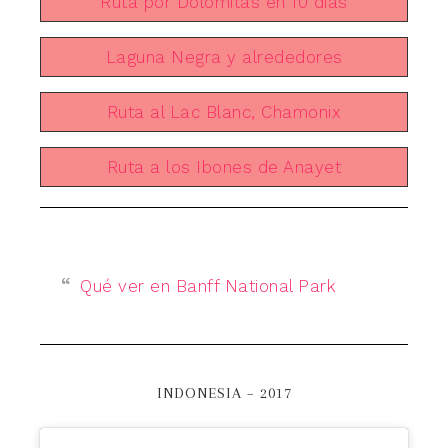
Ruta por Dolomitas en 10 días
Laguna Negra y alrededores
Ruta al Lac Blanc, Chamonix
Ruta a los Ibones de Anayet
Qué ver en Banff National Park
INDONESIA – 2017