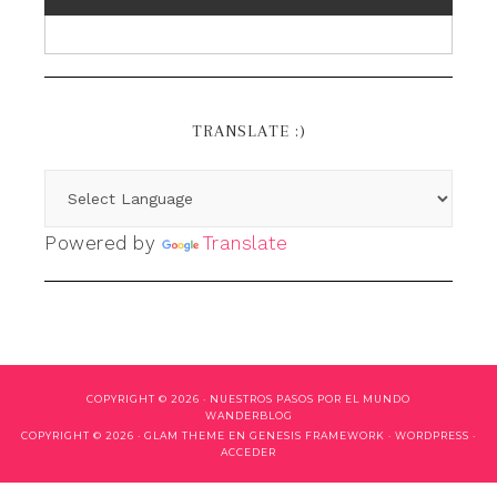
TRANSLATE :)
Powered by
Translate
COPYRIGHT © 2026 ·
NUESTROS PASOS POR EL MUNDO
WANDERBLOG
COPYRIGHT © 2026 ·
GLAM THEME
EN
GENESIS FRAMEWORK
·
WORDPRESS
·
ACCEDER