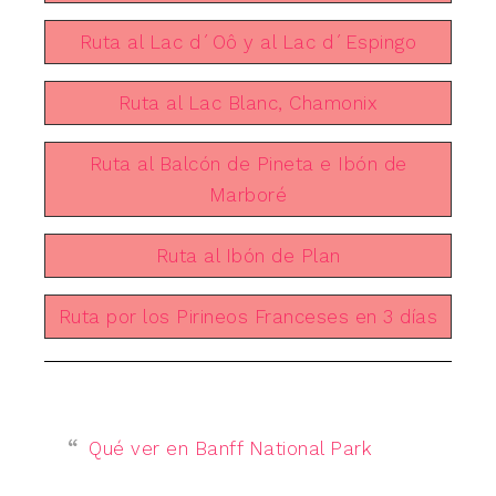
Ruta al Lac d´Oô y al Lac d´Espingo
Ruta al Lac Blanc, Chamonix
Ruta al Balcón de Pineta e Ibón de
Marboré
Ruta al Ibón de Plan
Ruta por los Pirineos Franceses en 3 días
Qué ver en Banff National Park