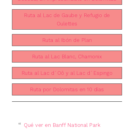
Ruta al Lac de Gaube y Refugio de
Oulettes
Ruta al Ibón de Plan
Ruta al Lac Blanc, Chamonix
Ruta al Lac d´Oô y al Lac d´Espingo
Ruta por Dolomitas en 10 días
Qué ver en Banff National Park