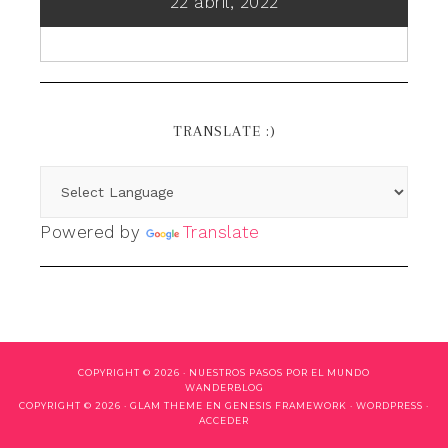
22 abril, 2022
TRANSLATE :)
Powered by
Translate
COPYRIGHT © 2026 ·
NUESTROS PASOS POR EL MUNDO
WANDERBLOG
COPYRIGHT © 2026 ·
GLAM THEME
EN
GENESIS FRAMEWORK
·
WORDPRESS
·
ACCEDER