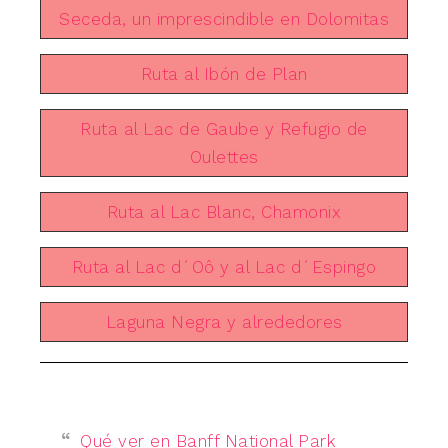
Seceda, un imprescindible en Dolomitas
Ruta al Ibón de Plan
Ruta al Lac de Gaube y Refugio de
Oulettes
Ruta al Lac Blanc, Chamonix
Ruta al Lac d´Oô y al Lac d´Espingo
Laguna Negra y alrededores
Qué ver en Banff National Park