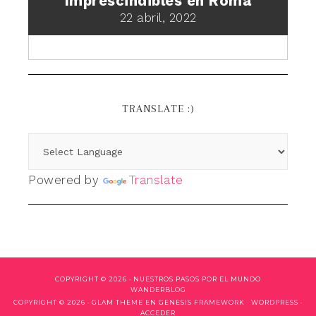
Imprescindibles en Roma
22 abril, 2022
TRANSLATE :)
Powered by
Translate
COPYRIGHT © 2026 ·
NUESTROS PASOS POR EL MUNDO
WANDERBLOG
COPYRIGHT © 2026 ·
GLAM THEME
EN
GENESIS FRAMEWORK
·
WORDPRESS
·
ACCEDER