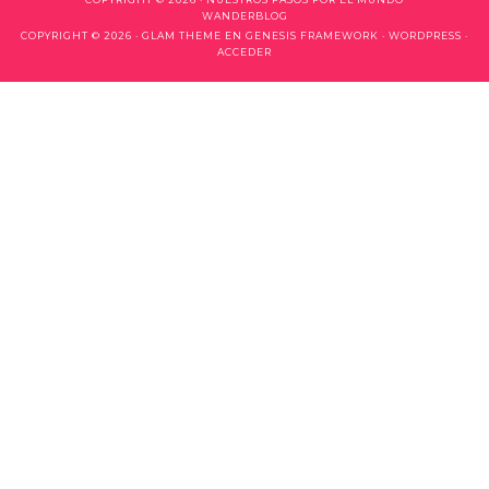
WANDERBLOG
COPYRIGHT © 2026 ·
GLAM THEME
EN
GENESIS FRAMEWORK
·
WORDPRESS
·
ACCEDER