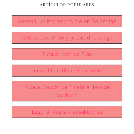
ARTÍCULOS POPULARES
Seceda, un imprescindible en Dolomitas
Ruta al Lac d´Oô y al Lac d´Espingo
Ruta al Ibón de Plan
Ruta al Lac Blanc, Chamonix
Ruta al Balcón de Pineta e Ibón de
Marboré
Laguna Negra y alrededores