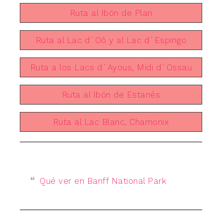
Ruta al Ibón de Plan
Ruta al Lac d´Oô y al Lac d´Espingo
Ruta a los Lacs d´Ayous, Midi d´Ossau
Ruta al Ibón de Estanés
Ruta al Lac Blanc, Chamonix
Qué ver en Banff National Park