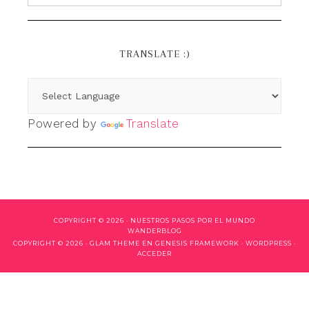
TRANSLATE :)
Powered by
Translate
COPYRIGHT © 2026 ·
NUESTROS PASOS POR EL MUNDO
WANDERBLOG
COPYRIGHT © 2026 ·
GLAM THEME
EN
GENESIS FRAMEWORK
·
WORDPRESS
·
ACCEDER