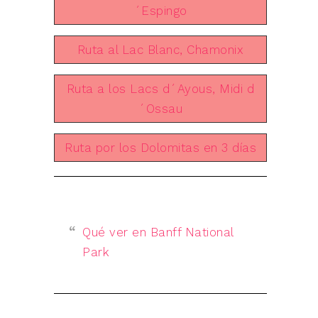
´Espingo
Ruta al Lac Blanc, Chamonix
Ruta a los Lacs d´Ayous, Midi d
´Ossau
Ruta por los Dolomitas en 3 días
Qué ver en Banff National
Park