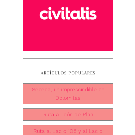
ARTÍCULOS POPULARES
Seceda, un imprescindible en
Dolomitas
Ruta al Ibón de Plan
Ruta al Lac d´Oô y al Lac d