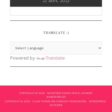
22 abril, 2022
TRANSLATE :)
Powered by
Translate
COPYRIGHT © 2026 ·
NUESTROS PASOS POR EL MUNDO
WANDERBLOG
COPYRIGHT © 2026 ·
GLAM THEME
EN
GENESIS FRAMEWORK
·
WORDPRESS
·
ACCEDER