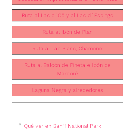
Ruta al Lac d´Oô y al Lac d´Espingo
Ruta al Ibón de Plan
Ruta al Lac Blanc, Chamonix
Ruta al Balcón de Pineta e Ibón de
Marboré
Laguna Negra y alrededores
Qué ver en Banff National Park