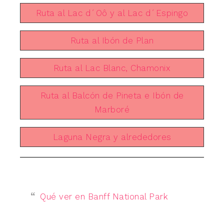
Ruta al Lac d´Oô y al Lac d´Espingo
Ruta al Ibón de Plan
Ruta al Lac Blanc, Chamonix
Ruta al Balcón de Pineta e Ibón de
Marboré
Laguna Negra y alrededores
Qué ver en Banff National Park