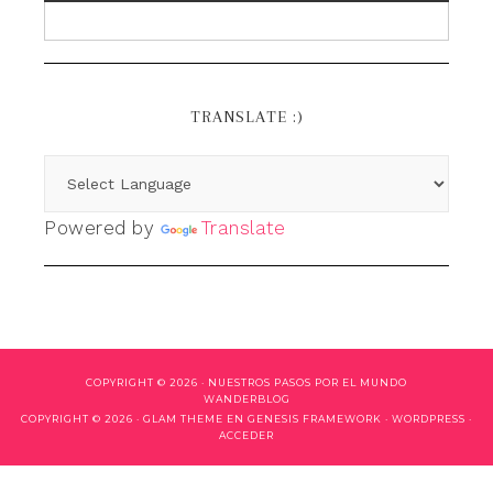
TRANSLATE :)
Powered by
Translate
COPYRIGHT © 2026 ·
NUESTROS PASOS POR EL MUNDO
WANDERBLOG
COPYRIGHT © 2026 ·
GLAM THEME
EN
GENESIS FRAMEWORK
·
WORDPRESS
·
ACCEDER