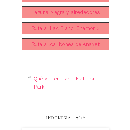
Laguna Negra y alrededores
Ruta al Lac Blanc, Chamonix
Ruta a los Ibones de Anayet
Qué ver en Banff National
Park
INDONESIA – 2017