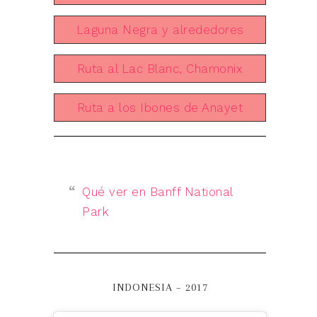
Laguna Negra y alrededores
Ruta al Lac Blanc, Chamonix
Ruta a los Ibones de Anayet
Qué ver en Banff National
Park
INDONESIA – 2017