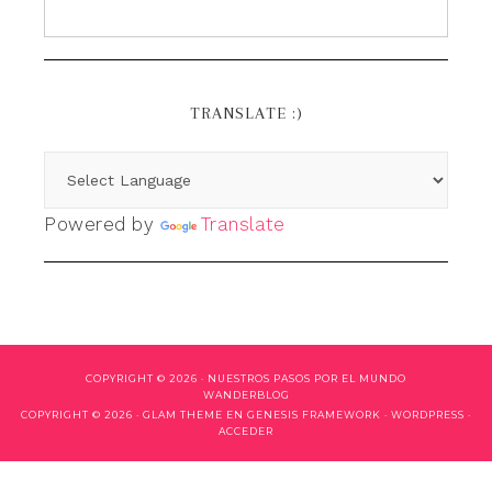
TRANSLATE :)
Powered by
Translate
COPYRIGHT © 2026 ·
NUESTROS PASOS POR EL MUNDO
WANDERBLOG
COPYRIGHT © 2026 ·
GLAM THEME
EN
GENESIS FRAMEWORK
·
WORDPRESS
·
ACCEDER