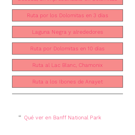
Ruta por los Dolomitas en 3 días
Laguna Negra y alrededores
Ruta por Dolomitas en 10 días
Ruta al Lac Blanc, Chamonix
Ruta a los Ibones de Anayet
Qué ver en Banff National Park