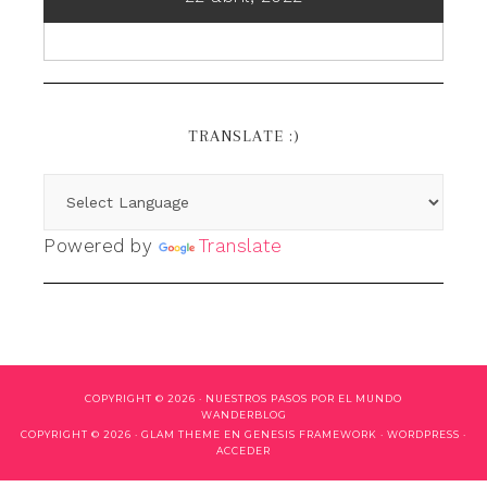
TRANSLATE :)
Powered by
Translate
COPYRIGHT © 2026 ·
NUESTROS PASOS POR EL MUNDO
WANDERBLOG
COPYRIGHT © 2026 ·
GLAM THEME
EN
GENESIS FRAMEWORK
·
WORDPRESS
·
ACCEDER