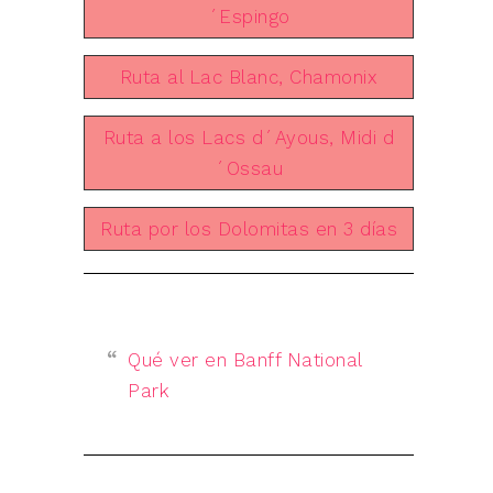
´Espingo
Ruta al Lac Blanc, Chamonix
Ruta a los Lacs d´Ayous, Midi d
´Ossau
Ruta por los Dolomitas en 3 días
Qué ver en Banff National
Park