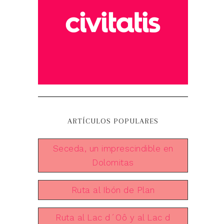
ARTÍCULOS POPULARES
Seceda, un imprescindible en
Dolomitas
Ruta al Ibón de Plan
Ruta al Lac d´Oô y al Lac d