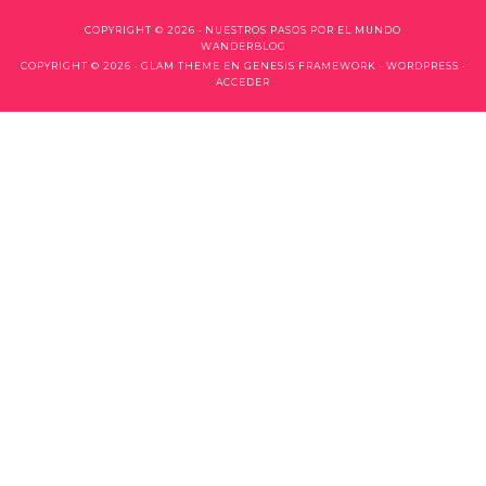
COPYRIGHT © 2026 ·
NUESTROS PASOS POR EL MUNDO
WANDERBLOG
COPYRIGHT © 2026 ·
GLAM THEME
EN
GENESIS FRAMEWORK
·
WORDPRESS
·
ACCEDER