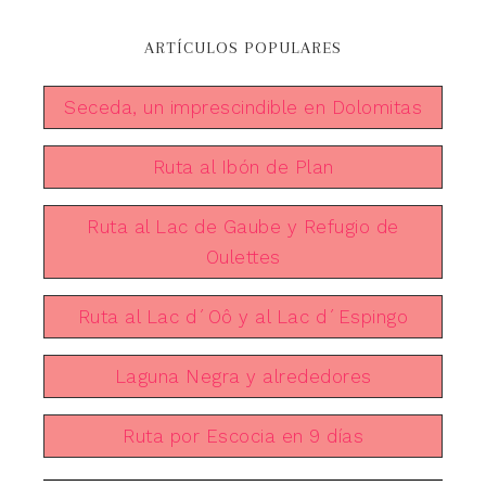
ARTÍCULOS POPULARES
Seceda, un imprescindible en Dolomitas
Ruta al Ibón de Plan
Ruta al Lac de Gaube y Refugio de
Oulettes
Ruta al Lac d´Oô y al Lac d´Espingo
Laguna Negra y alrededores
Ruta por Escocia en 9 días