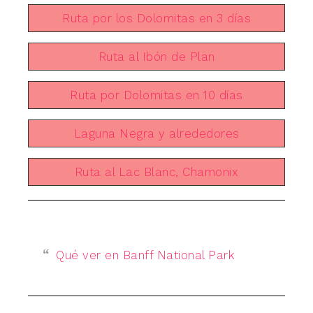
Ruta por los Dolomitas en 3 días
Ruta al Ibón de Plan
Ruta por Dolomitas en 10 días
Laguna Negra y alrededores
Ruta al Lac Blanc, Chamonix
Qué ver en Banff National Park