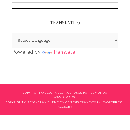
TRANSLATE :)
Powered by
Translate
COPYRIGHT © 2026 ·
NUESTROS PASOS POR EL MUNDO
WANDERBLOG
COPYRIGHT © 2026 ·
GLAM THEME
EN
GENESIS FRAMEWORK
·
WORDPRESS
·
ACCEDER