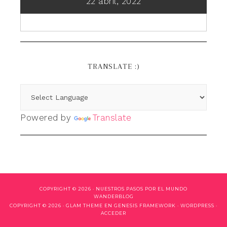
22 abril, 2022
TRANSLATE :)
Powered by
Translate
COPYRIGHT © 2026 ·
NUESTROS PASOS POR EL MUNDO
WANDERBLOG
COPYRIGHT © 2026 ·
GLAM THEME
EN
GENESIS FRAMEWORK
·
WORDPRESS
·
ACCEDER