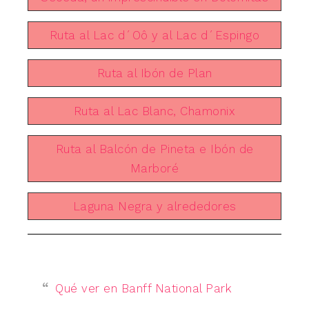
Ruta al Lac d´Oô y al Lac d´Espingo
Ruta al Ibón de Plan
Ruta al Lac Blanc, Chamonix
Ruta al Balcón de Pineta e Ibón de
Marboré
Laguna Negra y alrededores
Qué ver en Banff National Park