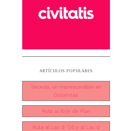
ARTÍCULOS POPULARES
Seceda, un imprescindible en
Dolomitas
Ruta al Ibón de Plan
Ruta al Lac d´Oô y al Lac d