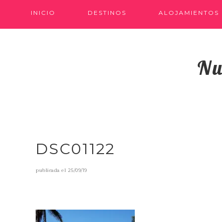
INICIO
DESTINOS
ALOJAMIENTOS
Nu
DSC01122
publicada el
25/09/19