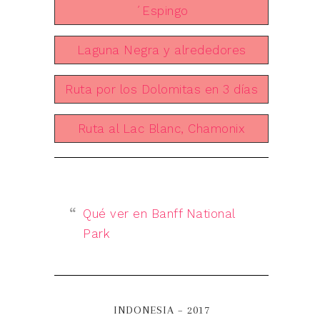
´Espingo
Laguna Negra y alrededores
Ruta por los Dolomitas en 3 días
Ruta al Lac Blanc, Chamonix
Qué ver en Banff National
Park
INDONESIA – 2017