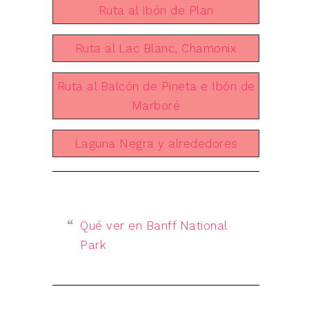
Ruta al Ibón de Plan
Ruta al Lac Blanc, Chamonix
Ruta al Balcón de Pineta e Ibón de
Marboré
Laguna Negra y alrededores
Qué ver en Banff National
Park