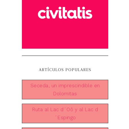
ARTÍCULOS POPULARES
Seceda, un imprescindible en
Dolomitas
Ruta al Lac d´Oô y al Lac d
´Espingo