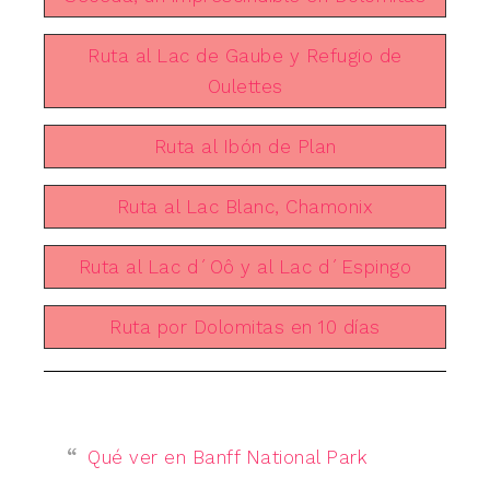
Ruta al Lac de Gaube y Refugio de
Oulettes
Ruta al Ibón de Plan
Ruta al Lac Blanc, Chamonix
Ruta al Lac d´Oô y al Lac d´Espingo
Ruta por Dolomitas en 10 días
Qué ver en Banff National Park