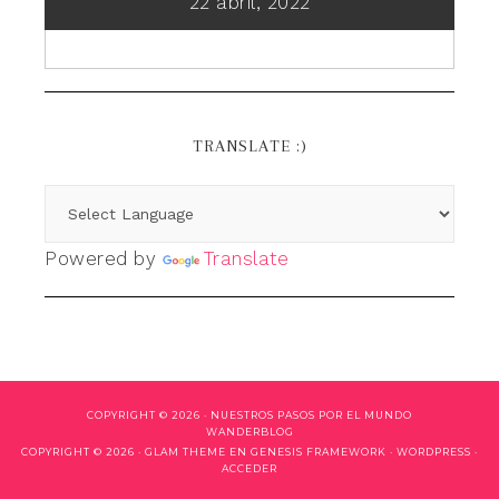
22 abril, 2022
TRANSLATE :)
Powered by
Translate
COPYRIGHT © 2026 ·
NUESTROS PASOS POR EL MUNDO
WANDERBLOG
COPYRIGHT © 2026 ·
GLAM THEME
EN
GENESIS FRAMEWORK
·
WORDPRESS
·
ACCEDER