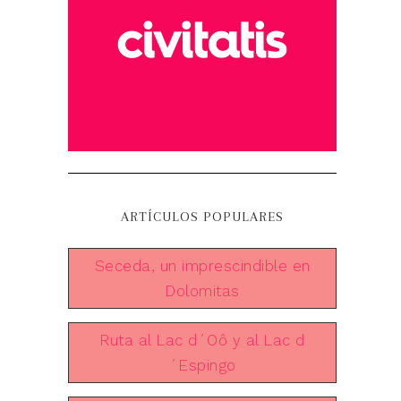
ARTÍCULOS POPULARES
Seceda, un imprescindible en
Dolomitas
Ruta al Lac d´Oô y al Lac d
´Espingo