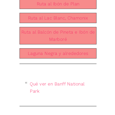
Ruta al Ibón de Plan
Ruta al Lac Blanc, Chamonix
Ruta al Balcón de Pineta e Ibón de
Marboré
Laguna Negra y alrededores
Qué ver en Banff National
Park