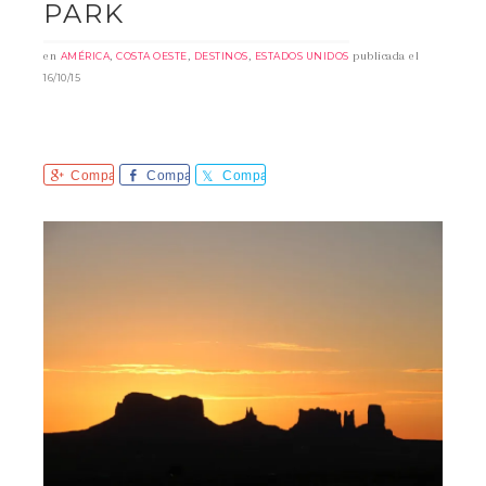
PARK
en
,
,
,
publicada el
AMÉRICA
COSTA OESTE
DESTINOS
ESTADOS UNIDOS
16/10/15
Comparte
Comparte
Comparte