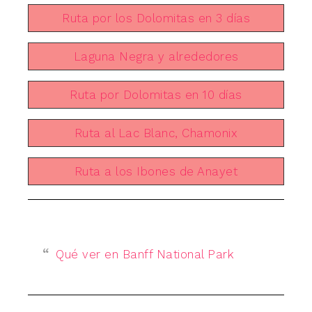
Ruta por los Dolomitas en 3 días
Laguna Negra y alrededores
Ruta por Dolomitas en 10 días
Ruta al Lac Blanc, Chamonix
Ruta a los Ibones de Anayet
Qué ver en Banff National Park