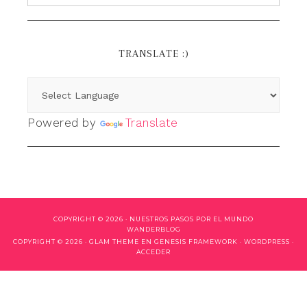
TRANSLATE :)
Powered by
Translate
COPYRIGHT © 2026 ·
NUESTROS PASOS POR EL MUNDO
WANDERBLOG
COPYRIGHT © 2026 ·
GLAM THEME
EN
GENESIS FRAMEWORK
·
WORDPRESS
·
ACCEDER