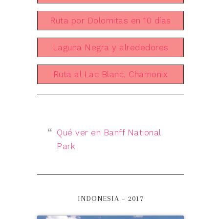
Ruta por Dolomitas en 10 días
Laguna Negra y alrededores
Ruta al Lac Blanc, Chamonix
Qué ver en Banff National
Park
INDONESIA – 2017