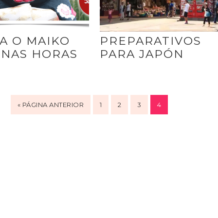
A O MAIKO
PREPARATIVOS
UNAS HORAS
PARA JAPÓN
« PÁGINA ANTERIOR
1
2
3
4