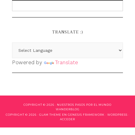
TRANSLATE :)
Powered by
Translate
COPYRIGHT © 2026 ·
NUESTROS PASOS POR EL MUNDO
WANDERBLOG
COPYRIGHT © 2026 ·
GLAM THEME
EN
GENESIS FRAMEWORK
·
WORDPRESS
·
ACCEDER