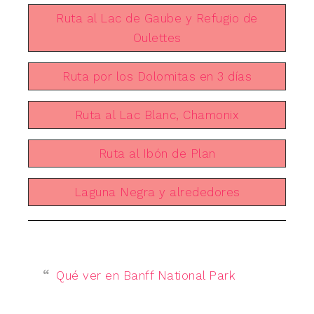
Ruta al Lac de Gaube y Refugio de
Oulettes
Ruta por los Dolomitas en 3 días
Ruta al Lac Blanc, Chamonix
Ruta al Ibón de Plan
Laguna Negra y alrededores
Qué ver en Banff National Park