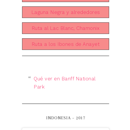
Laguna Negra y alrededores
Ruta al Lac Blanc, Chamonix
Ruta a los Ibones de Anayet
Qué ver en Banff National
Park
INDONESIA – 2017