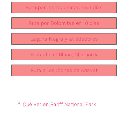
Ruta por los Dolomitas en 3 días
Ruta por Dolomitas en 10 días
Laguna Negra y alrededores
Ruta al Lac Blanc, Chamonix
Ruta a los Ibones de Anayet
Qué ver en Banff National Park