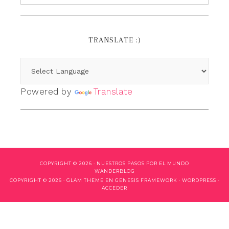
TRANSLATE :)
Powered by
Translate
COPYRIGHT © 2026 ·
NUESTROS PASOS POR EL MUNDO
WANDERBLOG
COPYRIGHT © 2026 ·
GLAM THEME
EN
GENESIS FRAMEWORK
·
WORDPRESS
·
ACCEDER