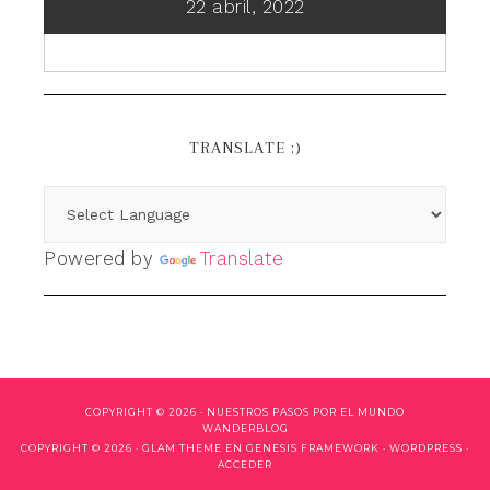
22 abril, 2022
TRANSLATE :)
Powered by
Translate
COPYRIGHT © 2026 ·
NUESTROS PASOS POR EL MUNDO
WANDERBLOG
COPYRIGHT © 2026 ·
GLAM THEME
EN
GENESIS FRAMEWORK
·
WORDPRESS
·
ACCEDER