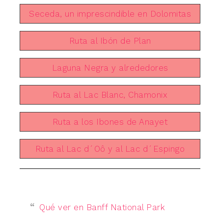
Seceda, un imprescindible en Dolomitas
Ruta al Ibón de Plan
Laguna Negra y alrededores
Ruta al Lac Blanc, Chamonix
Ruta a los Ibones de Anayet
Ruta al Lac d´Oô y al Lac d´Espingo
Qué ver en Banff National Park