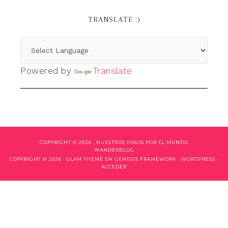
TRANSLATE :)
Powered by
Translate
COPYRIGHT © 2026 ·
NUESTROS PASOS POR EL MUNDO
WANDERBLOG
COPYRIGHT © 2026 ·
GLAM THEME
EN
GENESIS FRAMEWORK
·
WORDPRESS
·
ACCEDER