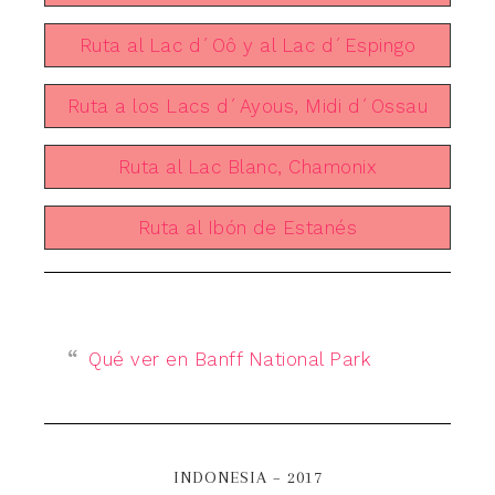
Ruta al Lac d´Oô y al Lac d´Espingo
Ruta a los Lacs d´Ayous, Midi d´Ossau
Ruta al Lac Blanc, Chamonix
Ruta al Ibón de Estanés
Qué ver en Banff National Park
INDONESIA – 2017